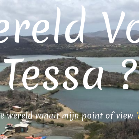
reld V
Tessa ?
e wereld vanuit mijn point of view