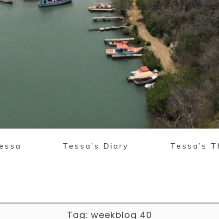
Tessa
Tessa’s Diary
Tessa’s T
Tag:
weekblog 40