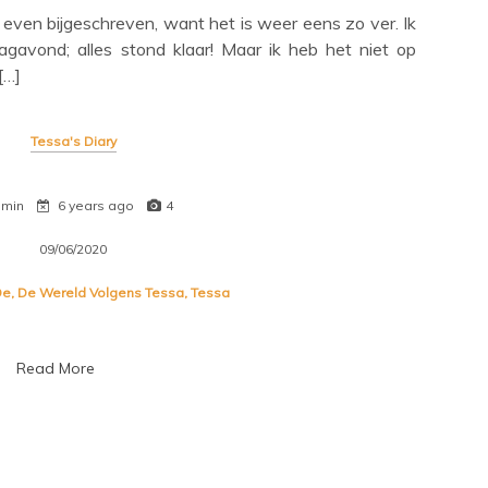
even bijgeschreven, want het is weer eens zo ver. Ik
gavond; alles stond klaar! Maar ik heb het niet op
[…]
Tessa's Diary
 min
6 years ago
4
09/06/2020
De
,
De Wereld Volgens Tessa
,
Tessa
Read More