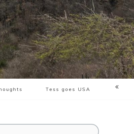
houghts
Tess goes USA