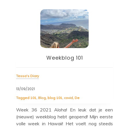
Weekblog 100!
Tessa's Diary
Tess
06/09/2021
30/
Tag
Tagged
100
,
Blog
,
blog 100
,
De
,
De Wereld Volgens
Tessa
een
Wee
Week 35 2021 Aloha! En welkom bij de 100e
rste
van
weekblog! ? Deze wordt voor de verandering
eeds
blo
vanaf mijn telefoon getypt, omdat deze