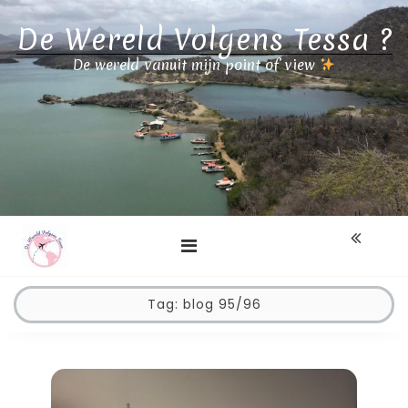
Skip
De Wereld Volgens Tessa ?
to
content
De wereld vanuit mijn point of view
Tag:
blog 95/96