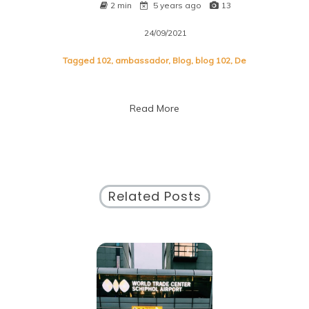
2 min
5 years ago
13
24/09/2021
Tagged
102
,
ambassador
,
Blog
,
blog 102
,
De
Read More
Related Posts