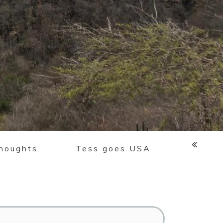
houghts
Tess goes USA