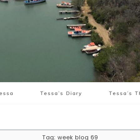
Tessa
Tessa’s Diary
Tessa’s T
Tag:
week blog 69