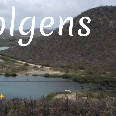
olgens