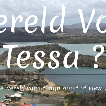
reld V
Tessa ?
e wereld vanuit mijn point of view