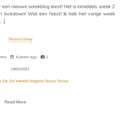
 een nieuwe weekblog leest! Het is inmiddels week 2
in lockdown! Wat een feest! Ik heb het vorige week
[…]
Tessa's Diary
 min
6 years ago
2
18/01/2021
9
,
De
,
De Wereld Volgens Tessa
,
Tessa
Read More