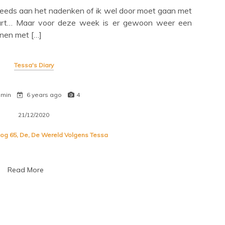
teeds aan het nadenken of ik wel door moet gaan met
eurt… Maar voor deze week is er gewoon weer een
nnen met […]
Tessa's Diary
 min
6 years ago
4
21/12/2020
log 65
,
De
,
De Wereld Volgens Tessa
Read More