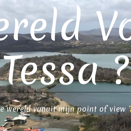
reld V
Tessa ?
e wereld vanuit mijn point of view