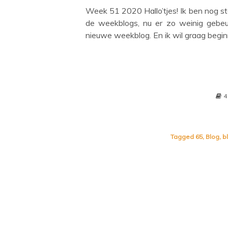
Week 51 2020 Hallo’tjes! Ik ben nog s
de weekblogs, nu er zo weinig geb
nieuwe weekblog. En ik wil graag begi
4
Tagged
65
,
Blog
,
b