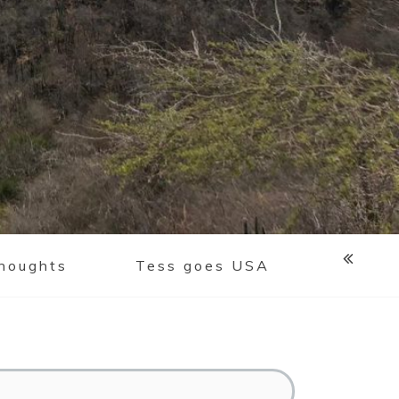
houghts
Tess goes USA