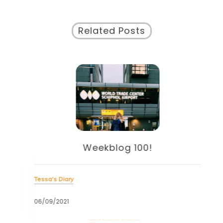
Related Posts
Weekblog 100!
Tessa's Diary
Tess
06/09/2021
30/
Tagged
100
,
Blog
,
blog 100
,
De
,
De Wereld Volgens
Tag