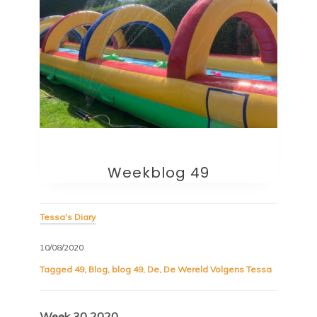
Weekblog 49
Tessa's Diary
10/08/2020
Tagged
49
,
Blog
,
blog 49
,
De
,
De Wereld Volgens Tessa
Week 30 2020