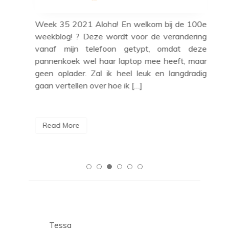
Tessa
een
Wee
Week 35 2021 Aloha! En welkom bij de 100e
rste
van
weekblog! ? Deze wordt voor de verandering
eeds
blo
vanaf mijn telefoon getypt, omdat deze
echt
met
pannenkoek wel haar laptop mee heeft, maar
… De
geb
geen oplader. Zal ik heel leuk en langdradig
con
gaan vertellen over hoe ik […]
R
Read More
Tessa