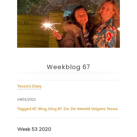
Weekblog 67
Tessa's Diary
04/01/2021
Tagged
67
,
Blog
,
blog 67
,
De
,
De Wereld Volgens Tessa
Week 53 2020