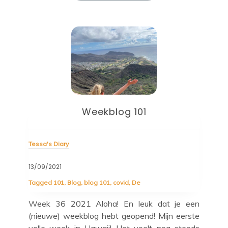
Weekblog 101
Tessa's Diary
Tess
13/09/2021
06/
Tagged
101
,
Blog
,
blog 101
,
covid
,
De
Tag
Tes
lijk
Week 36 2021 Aloha! En leuk dat je een
Wee
d is
(nieuwe) weekblog hebt geopend! Mijn eerste
wee