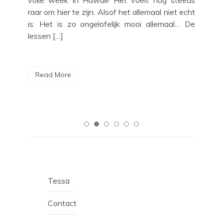
og!*
volle week in Hawaii! Het voelt nog steeds
va
k om
raar om hier te zijn. Alsof het allemaal niet echt
pan
zijn
is. Het is zo ongelofelijk mooi allemaal… De
gee
lessen […]
gaa
Read More
R
Tessa
Contact