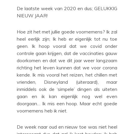
De laatste week van 2020 en dus; GELUKKIG
NIEUW JAAR!
Hoe zit het met jullie goede voornemens? Ik zal
heel eerlijk zijn; Ik heb er eigenlijk tot nu toe
geen. Ik hoop vooral dat we covid onder
controle gaan krijgen, dat de vaccinaties gauw
doorkomen en dat we dit jaar weer langzaam
richting het leven kunnen dat we voor corona
kende. Ik mis vooral het reizen, het chillen met
vrienden, Disneyland (uiteraard), maar
inmiddels ook de ‘simpele’ dingen als uiteten
gaan en ik kan eigenlijk nog wel even
doorgaan… Ik mis een hoop. Maar echt goede
voornemens heb ik niet.
De week naar oud en nieuw toe was niet heel
interessant dus dat zal ik kort houden: ik heb