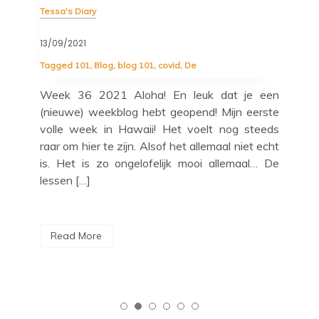
Tessa's Diary
06/09/2021
1
,
covid
,
De
a! En leuk dat je een
Week 35 2021 Aloha! En welko
ebt geopend! Mijn eerste
weekblog! ? Deze wordt voor d
i! Het voelt nog steeds
vanaf mijn telefoon getypt
lsof het allemaal niet echt
pannenkoek wel haar laptop me
felijk mooi allemaal… De
geen oplader. Zal ik heel leuk 
gaan vertellen over hoe ik […]
Read More