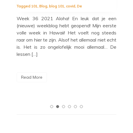
Tagged
101
,
Blog
,
blog 101
,
covid
,
De
Tag
Tes
lijk
Week 36 2021 Aloha! En leuk dat je een
Wee
d is
(nieuwe) weekblog hebt geopend! Mijn eerste
wee
og!*
volle week in Hawaii! Het voelt nog steeds
va
k om
raar om hier te zijn. Alsof het allemaal niet echt
pan
zijn
is. Het is zo ongelofelijk mooi allemaal… De
gee
lessen […]
gaa
Read More
R