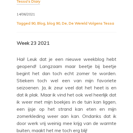
Tessa's Diary
14/06/2021
Tagged
90
,
Blog
,
blog 90
,
De
,
De Wereld Volgens Tessa
Week 23 2021
Hai! Leuk dat je een nieuwe weekblog hebt
geopend! Langzaam maar beetje bij beetje
begint het dan toch echt zomer te worden.
Stiekem toch wel een van mijn favoriete
seizoenen. Ja, ik zeur veel dat het heet is en
dat ik plak. Maar ik vind het ook wel heerlijk dat
ik weer met mijn boekjes in de tuin kan liggen,
een ijsje op het strand kan eten en mijn
zomerkleding weer aan kan. Ondanks dat ik
door werk vrij weinig mee krijg van de warmte
buiten, maakt het me toch erg blij!