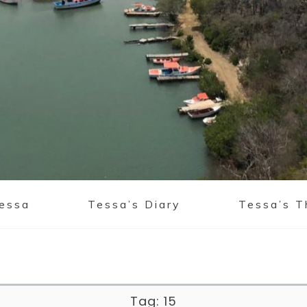
Tessa
Tessa’s Diary
Tessa’s T
Tag:
15