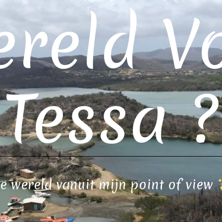
reld V
Tessa ?
e wereld vanuit mijn point of view