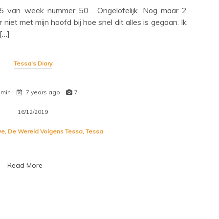
van week nummer 50… Ongelofelijk. Nog maar 2
niet met mijn hoofd bij hoe snel dit alles is gegaan. Ik
[…]
Tessa's Diary
 min
7 years ago
7
16/12/2019
De
,
De Wereld Volgens Tessa
,
Tessa
Read More