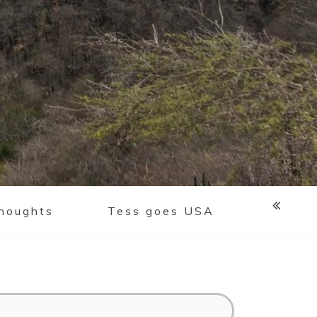
houghts
Tess goes USA