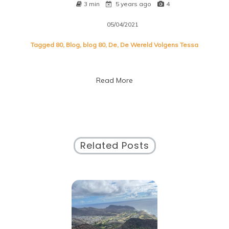
3 min
5 years ago
4
05/04/2021
Tagged
80
,
Blog
,
blog 80
,
De
,
De Wereld Volgens Tessa
Read More
Related Posts