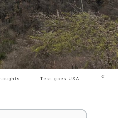
houghts
Tess goes USA