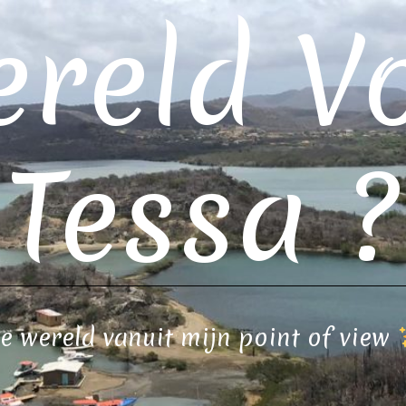
reld V
Tessa ?
e wereld vanuit mijn point of view