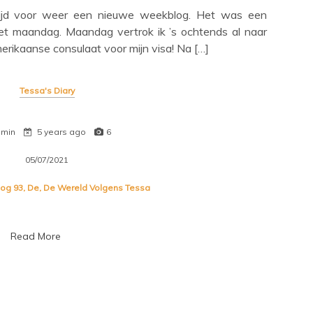
ijd voor weer een nieuwe weekblog. Het was een
met maandag. Maandag vertrok ik ’s ochtends al naar
ikaanse consulaat voor mijn visa! Na […]
Tessa's Diary
 min
5 years ago
6
05/07/2021
log 93
,
De
,
De Wereld Volgens Tessa
Read More