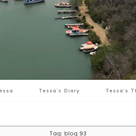
Tessa
Tessa’s Diary
Tessa’s T
Tag:
blog 93