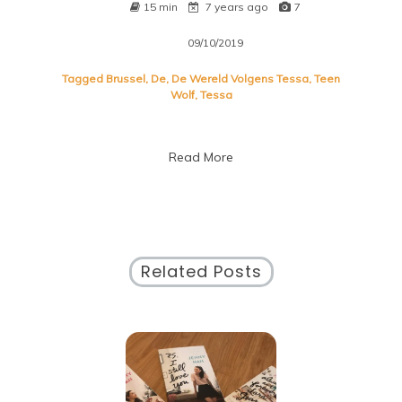
15 min
7 years ago
7
09/10/2019
Tagged
Brussel
,
De
,
De Wereld Volgens Tessa
,
Teen
Wolf
,
Tessa
Read More
Related Posts